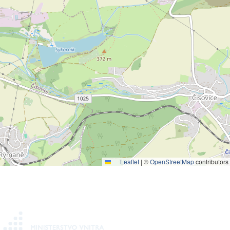
Leaflet
|
©
OpenStreetMap
contributors