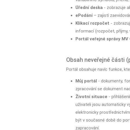
Úřední deska
- zobrazuje ak
ePodání
– zajistí zaevidová
Klikací rozpočet
- zobrazuj
informací (rozpočet, příjmy, 
Portál veřejné správy MV
Obsah neveřejné části (
Portál obsahuje navíc funkce, kte
Můj portál
- dokumenty, for
zpracování se dokument nachá
Životní situace
- přihlášen
uživateli jsou automaticky v
elektronicky prostřednictví
být v současné době do port
zapracování.