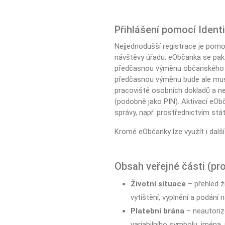
Přihlášení pomocí Ident
Nejjednodušší registrace je pom
návštěvy úřadu. eObčanka se pak
předčasnou výměnu občanského p
předčasnou výměnu bude ale muset
pracoviště osobních dokladů a nec
(podobně jako PIN). Aktivací eObč
správy, např. prostřednictvím stá
Kromě eObčanky lze využít i dalš
Obsah veřejné části (pr
Životní situace
– přehled ži
vytištění, vyplnění a podání
Platební brána
– neautoriz
variabilního symbolu, jména,