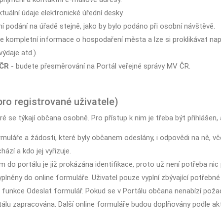
tuální údaje elektronické úřední desky.
ní podání na úřadě stejně, jako by bylo podáno při osobní návštěvě.
e kompletní informace o hospodaření města a lze si proklikávat na
výdaje atd.).
 ČR
- budete přesměrování na Portál veřejné správy MV ČR.
pro registrované uživatele)
ré se týkají občana osobně. Pro přístup k nim je třeba být přihlášen,
muláře a žádosti, které byly občanem odeslány, i odpovědi na ně, vč
zí a kdo jej vyřizuje.
ím do portálu je již prokázána identifikace, proto už není potřeba ni
yplněny do online formuláře. Uživatel pouze vyplní zbývající potřeb
m funkce Odeslat formulář. Pokud se v Portálu občana nenabízí poža
álu zapracována. Další online formuláře budou doplňovány podle akt