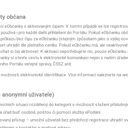
ity občana
ocí eObčanky s aktivovaným čipem. V tomto případě se lze registro
 používá i pro každé další přihlášení do Portálu. Pokud eObčanku 
růkazu bez čipu za eObčanku (stejným způsobem jako o výdej nov
 uhradit dle platného ceníku. Pokud eObčanku má, ale neaktivoval 
hat si čip aktivovat. K aktivaci nepotřebujete nic, pouze eObčanku a
anky si otevře cestu k elektronické komunikaci nejen s naším úřadem,
tního Portálu veřejné správy, ČSSZ atd.
í možnosti elektronické identifikace. Více informací naleznete na w
o anonymní uživatele)
votních situací rozdělený do kategorií s možností stažení příslušných
 na úřad buď osobně, poštou či pomocí služby ePodání.
ovaný přístup – umožní uživateli bez předchozí registrace uhradit s
 příjmení a kontaktní e-mailové adresy.