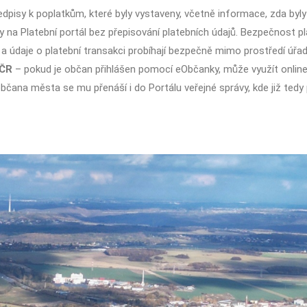
dpisy k poplatkům, které byly vystaveny, včetně informace, zda byly uh
y na Platební portál bez přepisování platebních údajů. Bezpečnost p
a údaje o platební transakci probíhají bezpečně mimo prostředí úřad
 ČR
– pokud je občan přihlášen pomocí eObčanky, může využít online 
 občana města se mu přenáší i do Portálu veřejné správy, kde již tedy