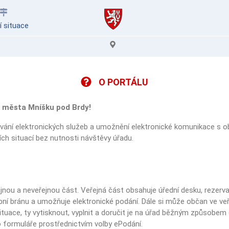
í situace
O PORTÁLU
 města Mníšku pod Brdy!
vání elektronických služeb a umožnění elektronické komunikace s ob
ních situací bez nutnosti návštěvy úřadu.
jnou a neveřejnou část. Veřejná část obsahuje úřední desku, rezervac
ní bránu a umožňuje elektronické podání. Dále si může občan ve ve
situace, ty vytisknout, vyplnit a doručit je na úřad běžným způsobem
formuláře prostřednictvím volby ePodání.