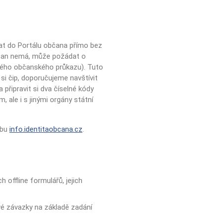
vat do Portálu občana přímo bez
občan nemá, může požádat o
ého občanského průkazu). Tuto
si čip, doporučujeme navštívit
 připravit si dva číselné kódy
 ale i s jinými orgány státní
ebu
info.identitaobcana.cz
.
 offline formulářů, jejich
vé závazky na základě zadání