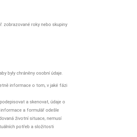
př. zobrazované roky nebo skupiny
 aby byly chráněny osobní údaje.
etně informace o tom, v jaké fázi
c podepisovat a skenovat, údaje o
né informace a formulář odešle
dovaná životní situace, nemusí
uálních potřeb a složitosti