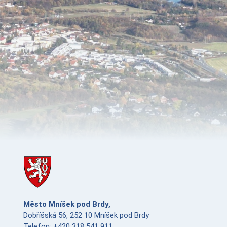
Město Mníšek pod Brdy,
Dobříšská 56, 252 10 Mníšek pod Brdy
Telefon: +420 318 541 911