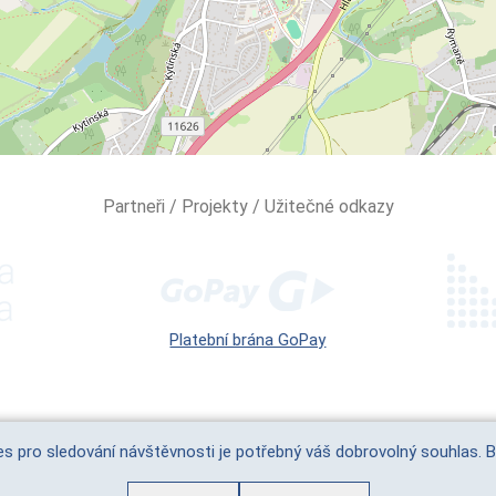
Partneři / Projekty / Užitečné odkazy
Platební brána GoPay
ies pro sledování návštěvnosti je potřebný váš dobrovolný souhlas. 
(c) VERA, spol s r.o. |
cookies
|
platební portál
|
facebook
|
youtube